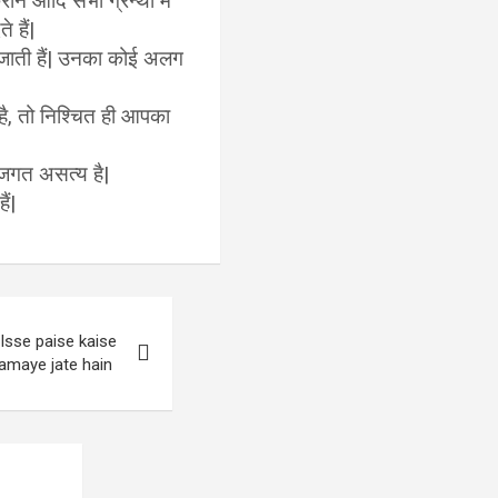
रान आदि सभी ग्रन्थो में
 हैं|
ा जाती हैं| उनका कोई अलग
ै, तो निश्चित ही आपका
ं जगत असत्य है|
ैं|
 Isse paise kaise
amaye jate hain