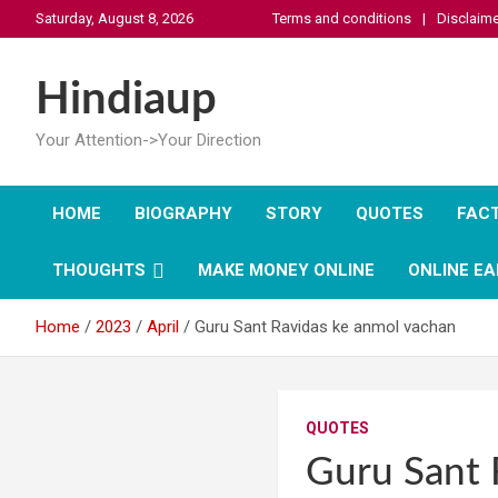
Skip
Saturday, August 8, 2026
Terms and conditions
Disclaime
to
content
Hindiaup
Your Attention->Your Direction
HOME
BIOGRAPHY
STORY
QUOTES
FAC
THOUGHTS
MAKE MONEY ONLINE
ONLINE EA
Home
2023
April
Guru Sant Ravidas ke anmol vachan
QUOTES
Guru Sant 