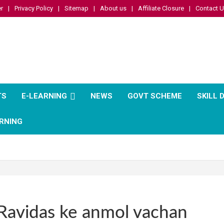
r
Privacy Policy
Sitemap
About us
Affiliate Closure
Contact 
TS
E-LEARNING
NEWS
GOVT SCHEME
SKILL
RNING
Ravidas ke anmol vachan