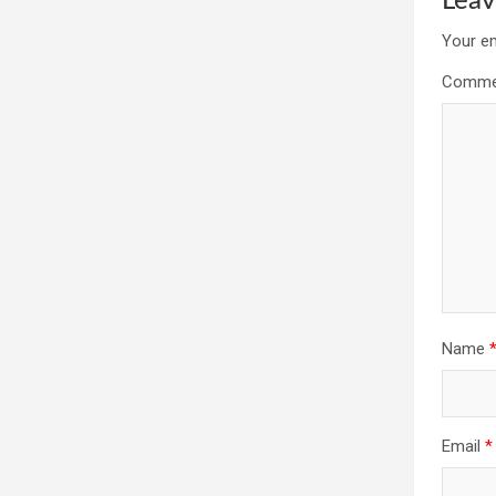
Leav
Your em
Comm
Name
Email
*