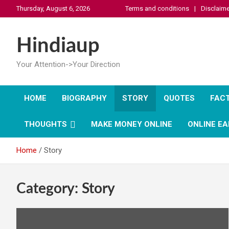
Skip
Thursday, August 6, 2026
Terms and conditions
Disclaime
to
content
Hindiaup
Your Attention->Your Direction
HOME
BIOGRAPHY
STORY
QUOTES
FAC
THOUGHTS
MAKE MONEY ONLINE
ONLINE EA
Home
Story
Category:
Story