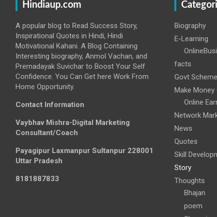
Hindiaup.com
Categor
A popular blog to Read Success Story,
Biography
Inspirational Quotes in Hindi, Hindi
E-Learning
Motivational Kahani. A Blog Containing
OnlineBus
Interesting biography, Anmol Vachan, and
facts
Prernadayak Suvichar to Boost Your Self
Confidence. You Can Get here Work From
Govt Schem
Home Opportunity.
Make Money 
Online Ear
Contact Information
Network Mark
Vaybhav Mishra-Digital Marketing
News
Consultant/Coach
Quotes
Payagipur Laxmanpur Sultanpur 228001
Skill Develop
Uttar Pradesh
Story
8181887833
Thoughts
Bhajan
poem