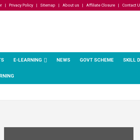
r
Privacy Policy
Sitemap
About us
Affiliate Closure
Contact 
TS
E-LEARNING
NEWS
GOVT SCHEME
SKILL
RNING