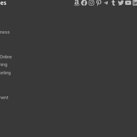
Amazon
Facebook
Instagram
Pinterest
Telegram
Tumblr
Twitte
You
L
ies
iness
e
Online
ning
eting
ment