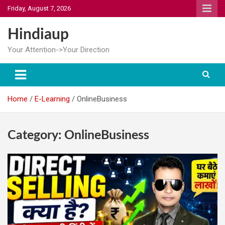
Skip
Friday, August 7, 2026
to
content
Hindiaup
Your Attention->Your Direction
Home
E-Learning
OnlineBusiness
Category:
OnlineBusiness