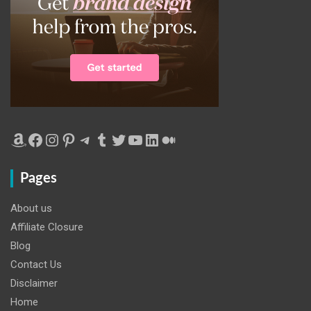
Amazon
Facebook
Instagram
Pinterest
Telegram
Tumblr
Twitter
YouTube
LinkedIn
Medium
Pages
About us
Affiliate Closure
Blog
Contact Us
Disclaimer
Home