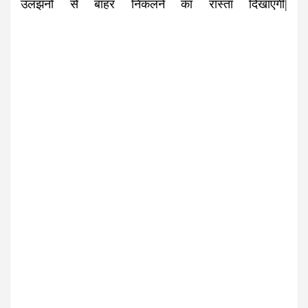
उलझनों से बाहर निकलने का रास्ता दिखाएंगी|