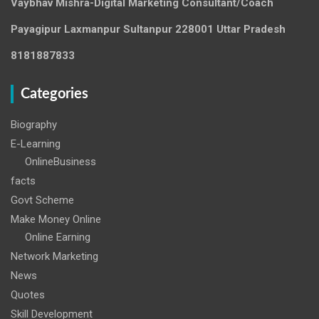
Vaybhav Mishra-Digital Marketing Consultant/Coach
Payagipur Laxmanpur Sultanpur 228001 Uttar Pradesh
8181887833
Categories
Biography
E-Learning
OnlineBusiness
facts
Govt Scheme
Make Money Online
Online Earning
Network Marketing
News
Quotes
Skill Development