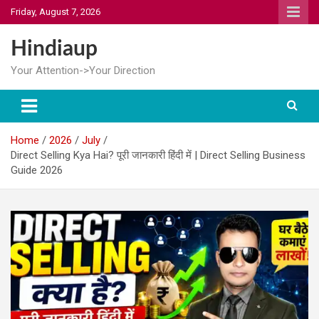
Skip
Friday, August 7, 2026
to
content
Hindiaup
Your Attention->Your Direction
Home
2026
July
Direct Selling Kya Hai? पूरी जानकारी हिंदी में | Direct Selling Business
Guide 2026