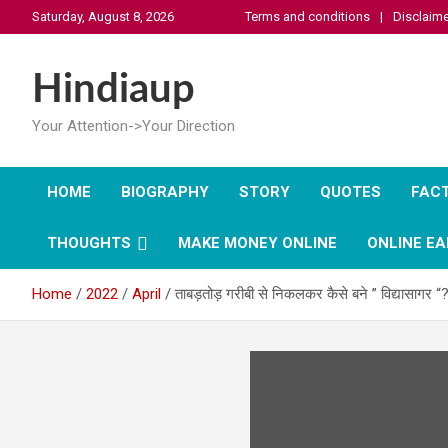
Skip
Saturday, August 8, 2026
Terms and conditions
Disclaime
to
content
Hindiaup
Your Attention->Your Direction
HOME
BIOGRAPHY
STORY
QUOTES
FAC
THOUGHTS
MAKE MONEY ONLINE
ONLINE EA
Home
2022
April
ताबड़तोड़ गरीबी से निकलकर कैसे बने ” विद्यासागर “?