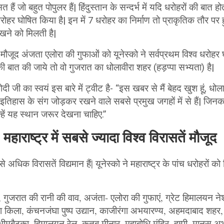
ासत हैं जो बहुत पोपुलर हैं| हिंदुस्तान के सन्दर्भ में यदि धरोहरों की बात हो
रोहर घोषित किया है| इन में 7 धरोहर का निर्माण तो प्राकृतिक तौर प
देखने को मिलती है|
में मौजूद अंजता एलोरा की गुफाओं को यूनेस्को ने सर्वप्रथम विश्व धरोह
ी बात की जाये तो वो गुजरात का धोलावीरा शहर (हड़प्पा सभ्यता) है|
ोदी जी का स्वयं इस बारे में ट्वीट है- “इस खबर से मैं बेहद खुश हूं, ध
 इतिहास के संग जोड़कर रखने वाले सबसे प्रमुख जगहों में से हैं| जिन
उन्हें यह स्थान जरूर देखना चाहिए.”
महाराष्ट्र में सबसे ज्यादा विश्व विरासतें मौजूद
से अधिक विरासतें विद्यमान हैं|
यूनेस्को ने महाराष्ट्र के पांच धरोहरों को
जरात की रानी की वाव, अजंता- एलोरा की गुफाएं, ग्रेट हिमालयन नेश
ा किला, कंचनजंघा पुष्प उद्यान, काजीरंगा अभयारण्य, अहमदाबाद शहर, म
 भीमबैठका, हिमालयन रेल, कुतुब मीनार, महाबोधि मंदिर, हम्पी, मानस अभ