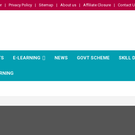
r
Privacy Policy
Sitemap
About us
Affiliate Closure
Contact 
TS
E-LEARNING
NEWS
GOVT SCHEME
SKILL
RNING