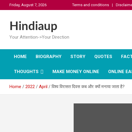
Skip
Friday, August 7, 2026
Terms and conditions
Disclaime
to
content
Hindiaup
Your Attention->Your Direction
HOME
BIOGRAPHY
STORY
QUOTES
FAC
THOUGHTS
MAKE MONEY ONLINE
ONLINE EA
Home
2022
April
विश्व विरासत दिवस कब और क्यों मनाया जाता है?