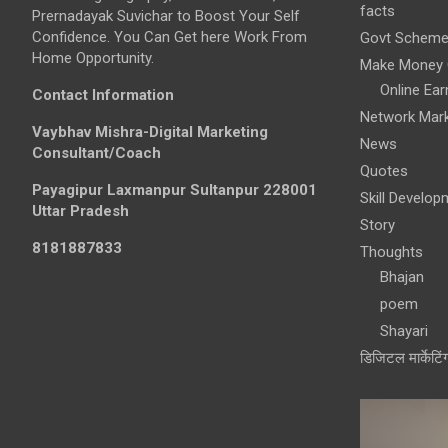
facts
Prernadayak Suvichar to Boost Your Self
Confidence. You Can Get here Work From
Govt Schem
Home Opportunity.
Make Money 
Online Ear
Contact Information
Network Mark
Vaybhav Mishra-Digital Marketing
News
Consultant/Coach
Quotes
Payagipur Laxmanpur Sultanpur 228001
Skill Develop
Uttar Pradesh
Story
8181887833
Thoughts
Bhajan
poem
Shayari
डिजिटल मार्केटिं