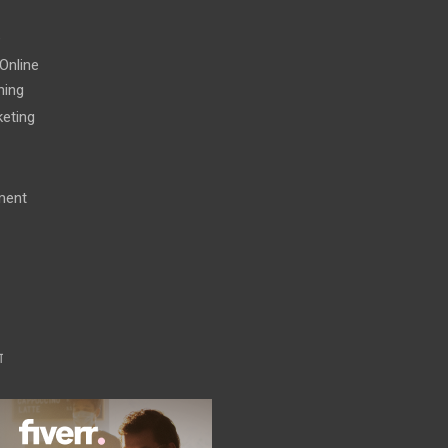
e
Online
ning
eting
ment
ग