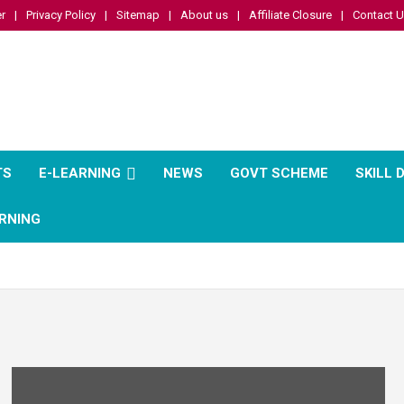
r
Privacy Policy
Sitemap
About us
Affiliate Closure
Contact 
TS
E-LEARNING
NEWS
GOVT SCHEME
SKILL
RNING