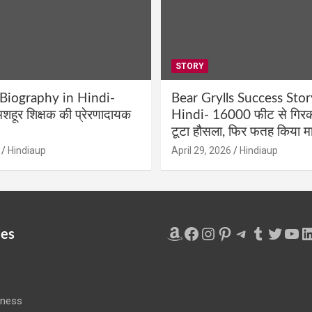
STORY
 Biography in Hindi-
Bear Grylls Success Stor
शहूर शिक्षक की प्रेरणादायक
Hindi- 16000 फीट से गिरकर
टूटा हौसला, फिर फतह किया मा
Hindiaup
April 29, 2026
Hindiaup
Amazon
Facebook
Instagram
Pinterest
Telegram
Tumblr
Twitte
You
L
ies
iness