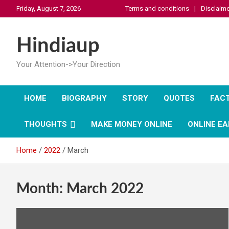
Skip
Friday, August 7, 2026
Terms and conditions
Disclaime
to
content
Hindiaup
Your Attention->Your Direction
HOME
BIOGRAPHY
STORY
QUOTES
FAC
THOUGHTS
MAKE MONEY ONLINE
ONLINE EA
Home
2022
March
Month:
March 2022