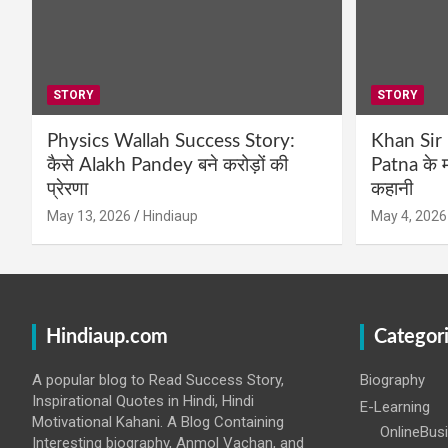
STORY
STORY
Physics Wallah Success Story:
Khan Sir
कैसे Alakh Pandey बने करोड़ों की
Patna के म
प्रेरणा
कहानी
May 13, 2026
Hindiaup
May 4, 2026
Hindiaup.com
Categor
A popular blog to Read Success Story,
Biography
Inspirational Quotes in Hindi, Hindi
E-Learning
Motivational Kahani. A Blog Containing
OnlineBus
Interesting biography, Anmol Vachan, and