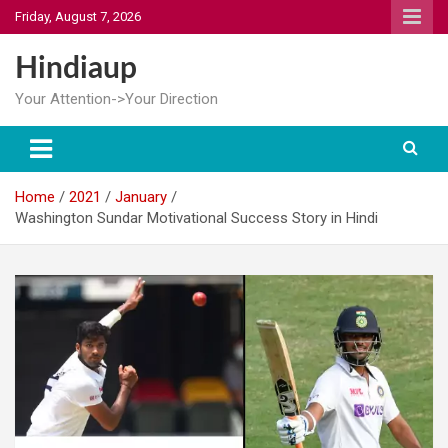
Skip
Friday, August 7, 2026
to
content
Hindiaup
Your Attention->Your Direction
Home
2021
January
Washington Sundar Motivational Success Story in Hindi