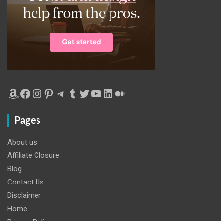
Amazon
Facebook
Instagram
Pinterest
Telegram
Tumblr
Twitter
YouTube
LinkedIn
Medium
Pages
About us
Affiliate Closure
Blog
Contact Us
Disclaimer
Home