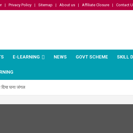
r
Privacy Policy
Sitemap
About us
Affiliate Closure
Contact 
TS
E-LEARNING
NEWS
GOVT SCHEME
SKILL
RNING
 दिया घना जंगल