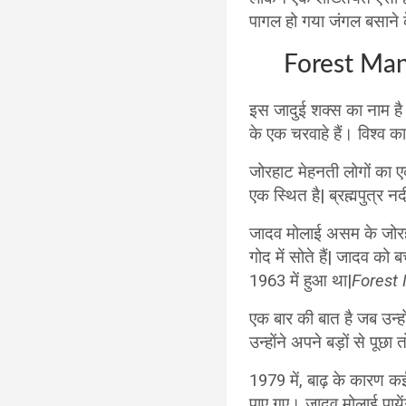
पागल हो गया जंगल बसाने 
Forest Man
इस जादुई शक्स का नाम है 
के एक चरवाहे हैं। विश्व क
जोरहाट मेहनती लोगों का एक
एक स्थित है| ब्रह्मपुत्र न
जादव मोलाई असम के जोरहाट
गोद में सोते हैं| जादव को
1963 में हुआ था|
Forest 
एक बार की बात है जब उन्ह
उन्होंने अपने बड़ों से पूछ
1979 में, बाढ़ के कारण कई
पाए गए। जादव मोलाई पाये