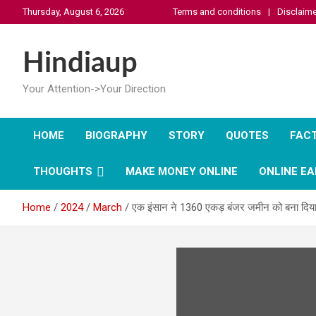
Skip
Thursday, August 6, 2026
Terms and conditions
Disclaime
to
content
Hindiaup
Your Attention->Your Direction
HOME
BIOGRAPHY
STORY
QUOTES
FAC
THOUGHTS
MAKE MONEY ONLINE
ONLINE EA
Home
2024
March
एक इंसान ने 1360 एकड़ बंजर जमीन को बना दिया