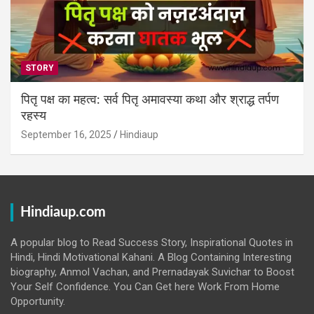
STORY
पितृ पक्ष का महत्व: सर्व पितृ अमावस्या कथा और श्राद्ध तर्पण
रहस्य
September 16, 2025
Hindiaup
Hindiaup.com
A popular blog to Read Success Story, Inspirational Quotes in
Hindi, Hindi Motivational Kahani. A Blog Containing Interesting
biography, Anmol Vachan, and Prernadayak Suvichar to Boost
Your Self Confidence. You Can Get here Work From Home
Opportunity.