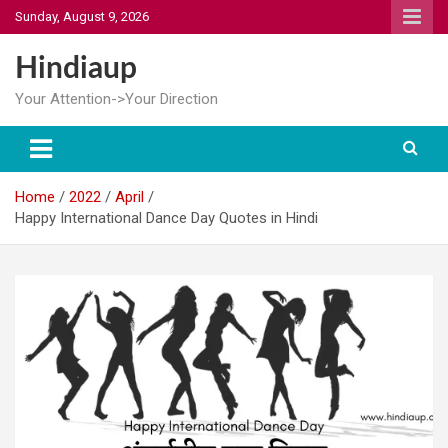
Skip
Sunday, August 9, 2026
to
content
Hindiaup
Your Attention->Your Direction
Home
2022
April
Happy International Dance Day Quotes in Hindi