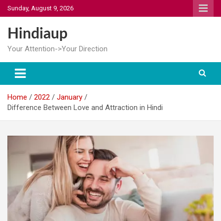
Skip
Sunday, August 9, 2026
to
content
Hindiaup
Your Attention->Your Direction
Home
2022
January
Difference Between Love and Attraction in Hindi