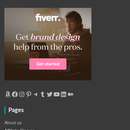
Amazon
Facebook
Instagram
Pinterest
Telegram
Tumblr
Twitter
YouTube
LinkedIn
Medium
Pages
About us