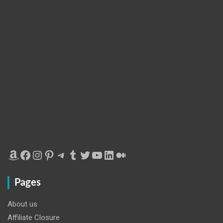
Amazon
Facebook
Instagram
Pinterest
Telegram
Tumblr
Twitter
YouTube
LinkedIn
Medium
Pages
About us
Affiliate Closure