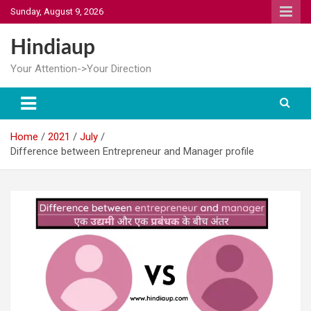
Skip
Sunday, August 9, 2026
to
content
Hindiaup
Your Attention->Your Direction
Home
2021
July
Difference between Entrepreneur and Manager profile