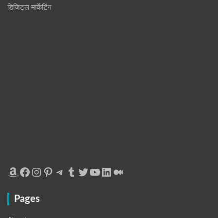
डिजिटल मार्केटिंग
Amazon
Facebook
Instagram
Pinterest
Telegram
Tumblr
Twitter
YouTube
LinkedIn
Medium
Pages