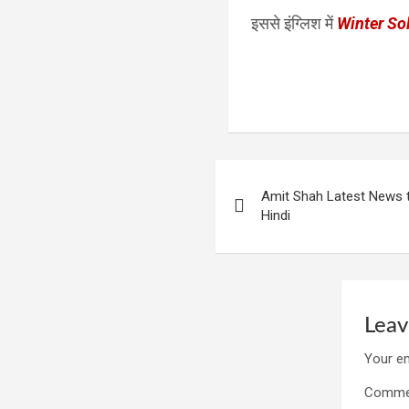
इससे इंग्लिश में
Winter So
Post
Amit Shah Latest News t
navigation
Hindi
Leav
Your em
Comm