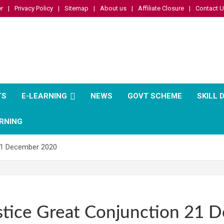
r
Privacy Policy
Sitemap
About us
Affiliate Closure
Contact 
TS
E-LEARNING
NEWS
GOVT SCHEME
SKILL
RNING
 21 December 2020
stice Great Conjunction 21 