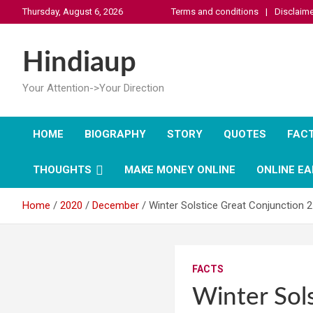
Skip
Thursday, August 6, 2026
Terms and conditions
Disclaime
to
content
Hindiaup
Your Attention->Your Direction
HOME
BIOGRAPHY
STORY
QUOTES
FAC
THOUGHTS
MAKE MONEY ONLINE
ONLINE EA
Home
2020
December
Winter Solstice Great Conjunction
FACTS
Winter Sol