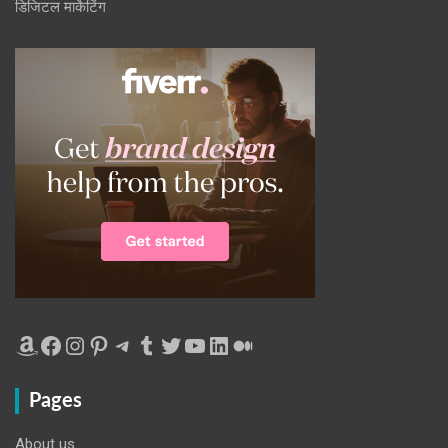
डिजिटल मार्केटिंग
Amazon
Facebook
Instagram
Pinterest
Telegram
Tumblr
Twitter
YouTube
LinkedIn
Medium
Pages
About us