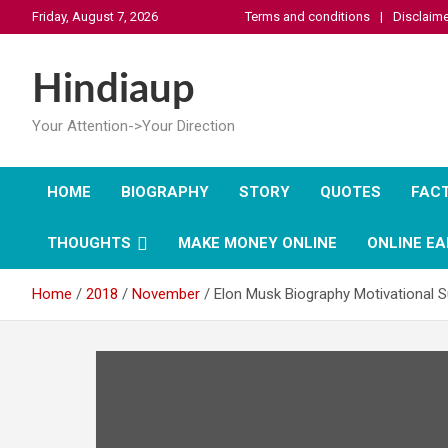
Skip
Friday, August 7, 2026
Terms and conditions
Disclaime
to
content
Hindiaup
Your Attention->Your Direction
HOME
BIOGRAPHY
STORY
QUOTES
FAC
THOUGHTS
MAKE MONEY ONLINE
ONLINE EA
Home
2018
November
Elon Musk Biography Motivational S