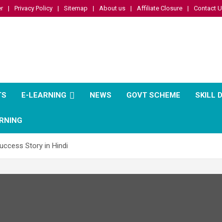
r
Privacy Policy
Sitemap
About us
Affiliate Closure
Contact 
TS
E-LEARNING
NEWS
GOVT SCHEME
SKILL
RNING
uccess Story in Hindi