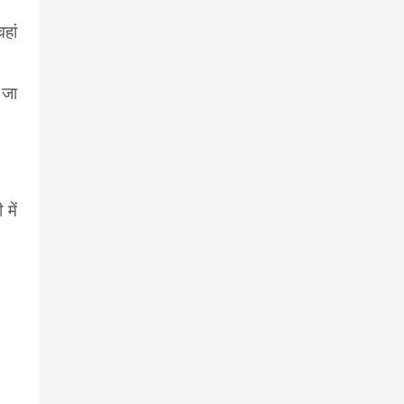
हां
जा
में