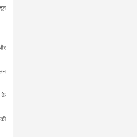
जून
 और
ईलन
 के
ोकी