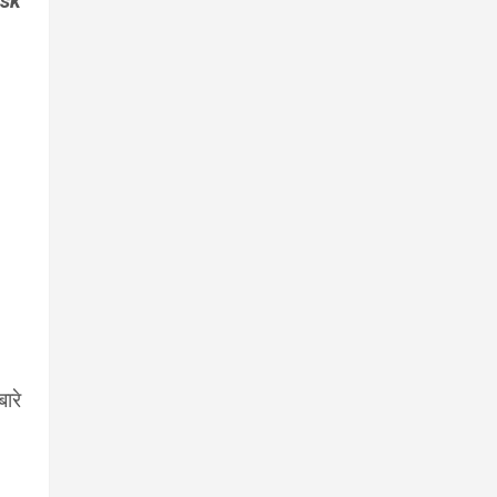
sk
बारे