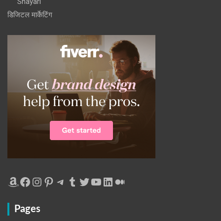
Shayari
डिजिटल मार्केटिंग
Amazon
Facebook
Instagram
Pinterest
Telegram
Tumblr
Twitter
YouTube
LinkedIn
Medium
Pages