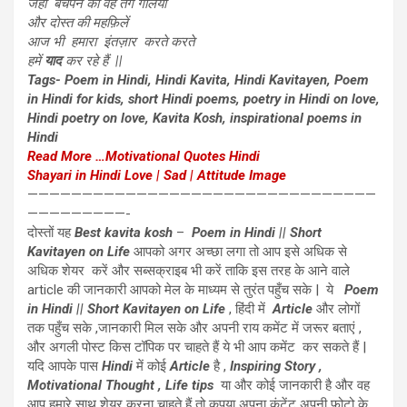
जहाँ बचपन की वह तंग गलियां
और दोस्त की महफ़िलें
आज भी हमारा इंतज़ार करते करते
हमें
याद
कर रहे हैं ||
Tags- Poem in Hindi, Hindi Kavita, Hindi Kavitayen, Poem
in Hindi for kids, short Hindi poems, poetry in Hindi on love,
Hindi poetry on love, Kavita Kosh, inspirational poems in
Hindi
Read More …Motivational Quotes Hindi
Shayari in Hindi Love | Sad | Attitude Image
————————————————————————————————
—————————-
दोस्तों यह
Best
kavita kosh
–
Poem in Hindi || Short
Kavitayen on Life
आपको अगर अच्छा लगा तो आप इसे अधिक से
अधिक शेयर करें और सब्सक्राइब भी करें ताकि इस तरह के आने वाले
article की जानकारी आपको मेल के माध्यम से तुरंत पहुँच सके | ये
Poem
in Hindi || Short Kavitayen on Life
, हिंदी में
Article
और लोगों
तक पहुँच सके ,जानकारी मिल सके और अपनी राय कमेंट में जरूर बताएं ,
और अगली पोस्ट किस टॉपिक पर चाहते हैं ये भी आप कमेंट कर सकते हैं |
यदि आपके पास
Hindi
में कोई
Article
है ,
Inspiring Story ,
Motivational Thought , Life tips
या और कोई जानकारी है और वह
आप हमारे साथ शेयर करना चाहते हैं तो कृपया अपना कंटेंट अपनी फोटो के