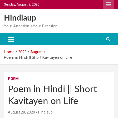
Skip
Sunday, August 9, 2026
to
content
Hindiaup
Your Attention->Your Direction
Home
2020
August
Poem in Hindi || Short Kavitayen on Life
POEM
Poem in Hindi || Short
Kavitayen on Life
August 28, 2020
Hindiaup