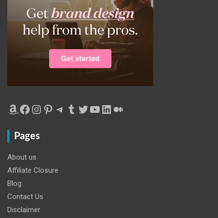
Amazon
Facebook
Instagram
Pinterest
Telegram
Tumblr
Twitter
YouTube
LinkedIn
Medium
Pages
About us
Affiliate Closure
Blog
Contact Us
Disclaimer