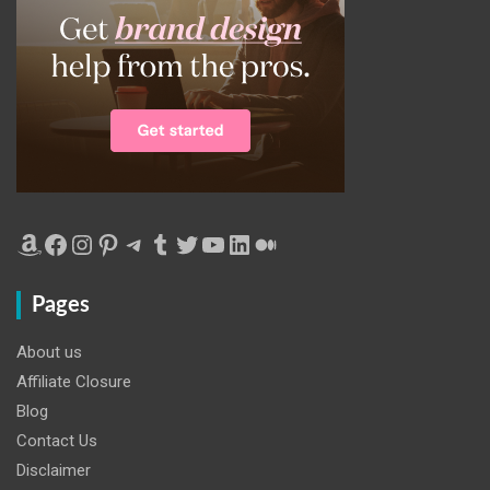
Amazon
Facebook
Instagram
Pinterest
Telegram
Tumblr
Twitter
YouTube
LinkedIn
Medium
Pages
About us
Affiliate Closure
Blog
Contact Us
Disclaimer