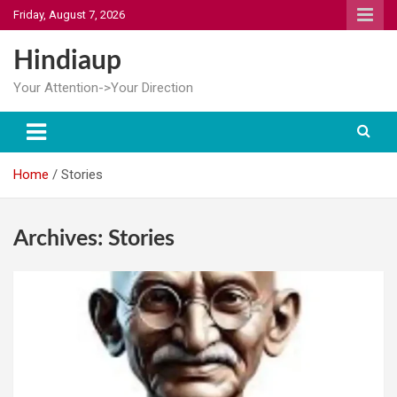
Skip
Friday, August 7, 2026
to
content
Hindiaup
Your Attention->Your Direction
Home
Stories
Archives:
Stories