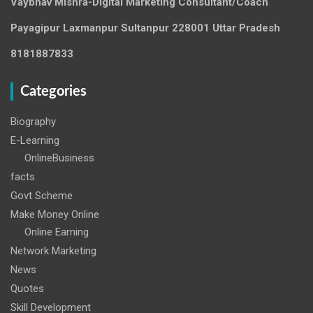
Vaybhav Mishra-Digital Marketing Consultant/Coach
Payagipur Laxmanpur Sultanpur 228001 Uttar Pradesh
8181887833
Categories
Biography
E-Learning
OnlineBusiness
facts
Govt Scheme
Make Money Online
Online Earning
Network Marketing
News
Quotes
Skill Development