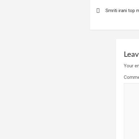
Post
Smriti irani top 
navigation
Leav
Your em
Comm