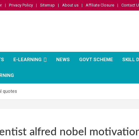
r
Privacy Policy
Sitemap
About us
Affiliate Closure
Contact 
TS
E-LEARNING
NEWS
GOVT SCHEME
SKILL
RNING
al quotes
entist alfred nobel motivatio