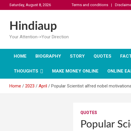
Skip
Saturday, August 8, 2026
Terms and conditions
Disclaime
to
content
Hindiaup
Your Attention->Your Direction
HOME
BIOGRAPHY
STORY
QUOTES
FAC
THOUGHTS
MAKE MONEY ONLINE
ONLINE EA
Home
2023
April
Popular Scientist alfred nobel motivation
QUOTES
Popular Sci