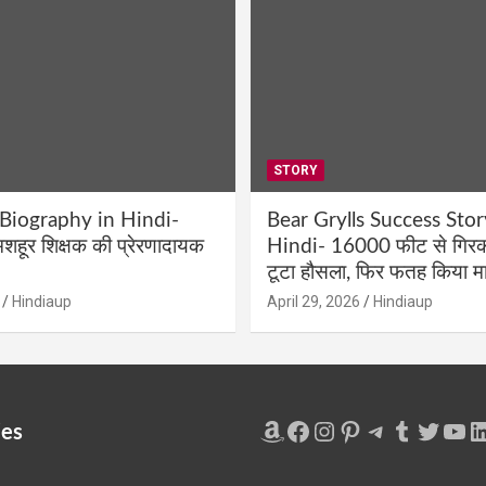
STORY
 Biography in Hindi-
Bear Grylls Success Stor
शहूर शिक्षक की प्रेरणादायक
Hindi- 16000 फीट से गिरकर
टूटा हौसला, फिर फतह किया मा
Hindiaup
April 29, 2026
Hindiaup
Amazon
Facebook
Instagram
Pinterest
Telegram
Tumblr
Twitte
You
L
ies