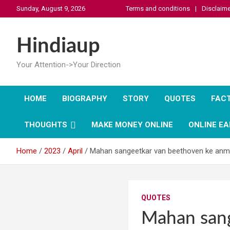
Skip
Sunday, August 9, 2026
Terms and conditions
Disclaime
to
content
Hindiaup
Your Attention->Your Direction
HOME
BIOGRAPHY
STORY
QUOTES
FAC
THOUGHTS
MAKE MONEY ONLINE
ONLINE EA
Home
2023
April
Mahan sangeetkar van beethoven ke anm
QUOTES
Mahan sang