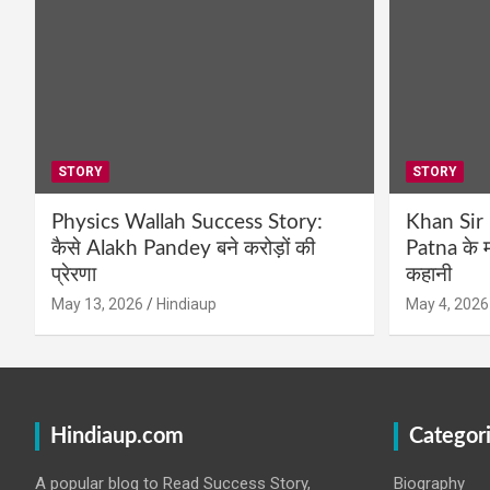
STORY
STORY
Physics Wallah Success Story:
Khan Sir
कैसे Alakh Pandey बने करोड़ों की
Patna के म
प्रेरणा
कहानी
May 13, 2026
Hindiaup
May 4, 2026
Hindiaup.com
Categor
A popular blog to Read Success Story,
Biography