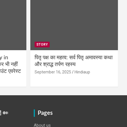
STORY
y in
पितृ पक्ष का महत्व: सर्व पितृ अमावस्या कथा
 भी नहीं
और श्राद्ध तर्पण रहस्य
उंट एवरेस्ट
September 16, 2025
Hindiaup
r
Tube
inkedIn
Medium
Pages
About us