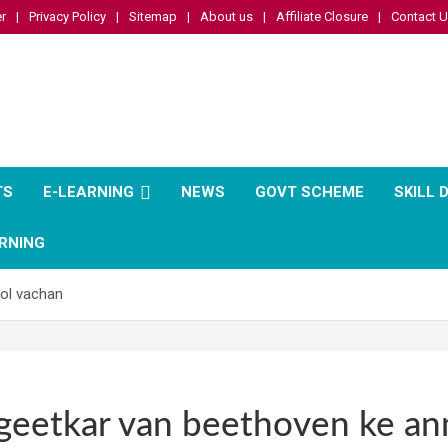
r
Privacy Policy
Sitemap
About us
Affiliate Closure
Contact 
TS
E-LEARNING
NEWS
GOVT SCHEME
SKILL
RNING
ol vachan
eetkar van beethoven ke an