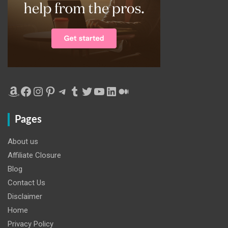
Amazon
Facebook
Instagram
Pinterest
Telegram
Tumblr
Twitter
YouTube
LinkedIn
Medium
Pages
About us
Affiliate Closure
Blog
Contact Us
Disclaimer
Home
Privacy Policy