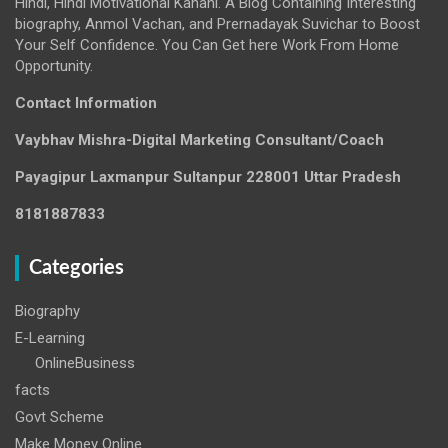
Hindi, Hindi Motivational Kahani. A Blog Containing Interesting
biography, Anmol Vachan, and Prernadayak Suvichar to Boost
Your Self Confidence. You Can Get here Work From Home
Opportunity.
Contact Information
Vaybhav Mishra-Digital Marketing Consultant/Coach
Payagipur Laxmanpur Sultanpur 228001 Uttar Pradesh
8181887833
Categories
Biography
E-Learning
OnlineBusiness
facts
Govt Scheme
Make Money Online