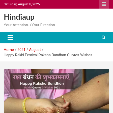
Skip
Saturday, August 8, 2026
to
content
Hindiaup
Your Attention->Your Direction
Home
2021
August
Happy Rakhi Festival Raksha Bandhan Quotes Wishes