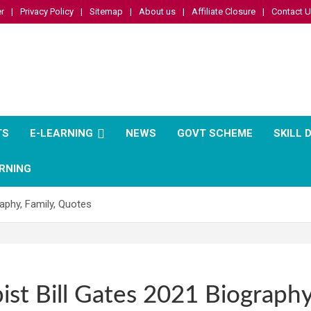
r
Privacy Policy
Sitemap
About us
Affiliate Closure
Contact 
TS
E-LEARNING
NEWS
GOVT SCHEME
SKILL
RNING
raphy, Family, Quotes
ist Bill Gates 2021 Biography