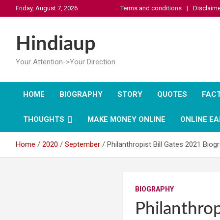
Skip
Friday, August 7, 2026
Terms and conditions
Disclaime
to
content
Hindiaup
Your Attention->Your Direction
HOME
BIOGRAPHY
STORY
QUOTES
FAC
THOUGHTS
MAKE MONEY ONLINE
ONLINE EA
Home
2020
September
Philanthropist Bill Gates 2021 Biog
BIOGRAPHY
Philanthrop