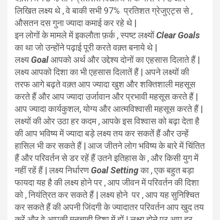
लिखित लक्ष्य थे , वे बाकी सभी 97% प्रतिशत ग्रेजुएट्स से ,
औसतन दस गुना ज्यादा कमाई कर रहे थे |
इन लोगों के मामले में इकलौता फ़र्क , स्पष्ट लक्ष्यों
Clear Goals
का था जो उन्होंने पढ़ाई पूरी करते वक़्त बनाये थे |
लक्ष्य
Goal
आपको अर्थ और उद्देश्य दोनों का एहसास दिलाते हैं |
लक्ष्य आपको दिशा का भी एहसास दिलातें हैं | अपने लक्ष्यों की
तरफ आगे बढ़ते वक़्त आप ज्यादा खुश और शक्तिशाली महसूस
करते हैं और आप ज्यादा उर्जावान और प्रभावी महसूस करते हैं |
आप ज्यादा कार्यकुशल, योग्य और आत्मविश्वासी महसूस करते हैं |
लक्ष्यों की ओर उठा हर कदम , आपके इस विश्वास को बढ़ा देता है
की आप भविष्य में ज्यादा बड़े लक्ष्य तय कर सकतें हैं और उन्हें
हासिल भी कर सकते हैं | आज जीतने लोग भविष्य के बारे में चिंतित
हैं और परिवर्तन से डर रहें हैं उतने इतिहास के , और किसी युग में
नहीं रहें हैं | लक्ष्य निर्धारण
Goal Setting
का , एक बहुत बड़ा
फायदा यह है की लक्ष्य होने पर , आप जीवन में परिवर्तन की दिशा
को , नियंत्रित कर सकते हैं | लक्ष्य होने पर , आप यह सुनिश्चित
कर सकते हैं की अपनी जिंदगी के ज्यादातर परिवर्तन आप खुद तय
करें और वे आपकी मनचाही दिशा में हों | लक्ष्य होने पर आप हर