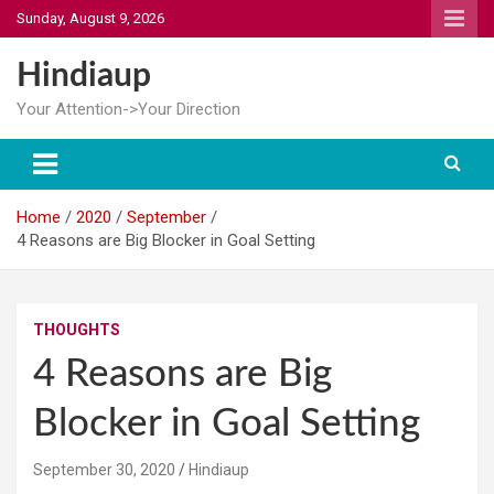
Skip
Sunday, August 9, 2026
to
content
Hindiaup
Your Attention->Your Direction
Home
2020
September
4 Reasons are Big Blocker in Goal Setting
THOUGHTS
4 Reasons are Big
Blocker in Goal Setting
September 30, 2020
Hindiaup