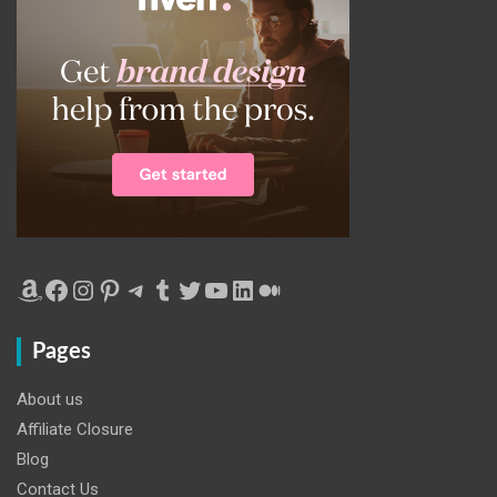
Amazon
Facebook
Instagram
Pinterest
Telegram
Tumblr
Twitter
YouTube
LinkedIn
Medium
Pages
About us
Affiliate Closure
Blog
Contact Us