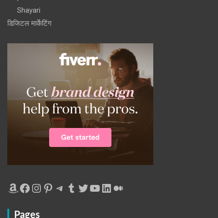
Shayari
डिजिटल मार्केटिंग
Amazon
Facebook
Instagram
Pinterest
Telegram
Tumblr
Twitter
YouTube
LinkedIn
Medium
Pages