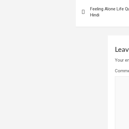
Post
Feeling Alone Life Q
navigation
Hindi
Leav
Your em
Comm