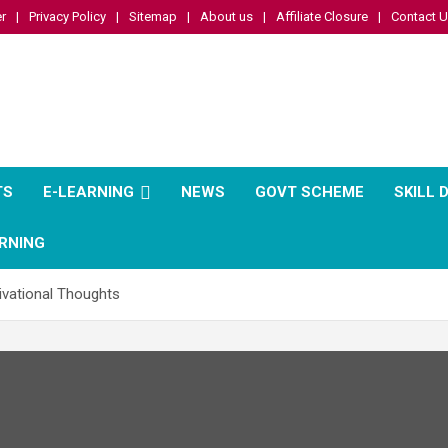
r
Privacy Policy
Sitemap
About us
Affiliate Closure
Contact 
TS
E-LEARNING
NEWS
GOVT SCHEME
SKILL
RNING
vational Thoughts