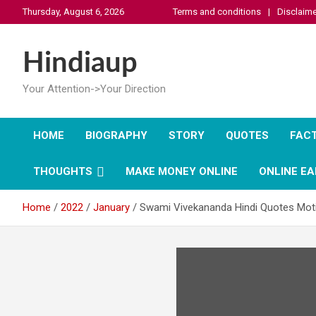
Skip
Thursday, August 6, 2026
Terms and conditions
Disclaime
to
content
Hindiaup
Your Attention->Your Direction
HOME
BIOGRAPHY
STORY
QUOTES
FAC
THOUGHTS
MAKE MONEY ONLINE
ONLINE EA
Home
2022
January
Swami Vivekananda Hindi Quotes Moti