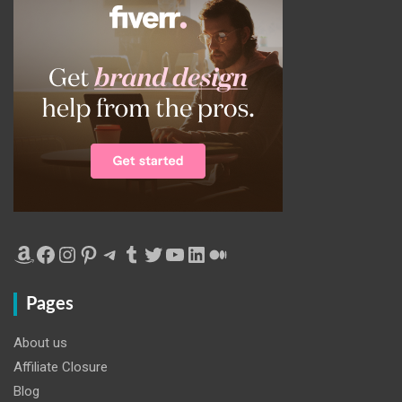
Amazon
Facebook
Instagram
Pinterest
Telegram
Tumblr
Twitter
YouTube
LinkedIn
Medium
Pages
About us
Affiliate Closure
Blog