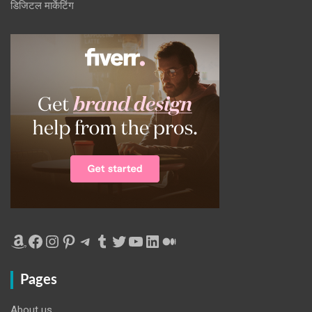
डिजिटल मार्केटिंग
Amazon
Facebook
Instagram
Pinterest
Telegram
Tumblr
Twitter
YouTube
LinkedIn
Medium
Pages
About us