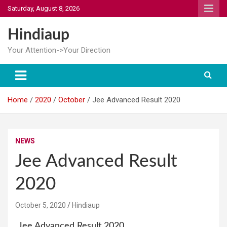
Skip
Saturday, August 8, 2026
to
content
Hindiaup
Your Attention->Your Direction
Home
2020
October
Jee Advanced Result 2020
NEWS
Jee Advanced Result
2020
October 5, 2020
Hindiaup
Jee Advanced Result 2020