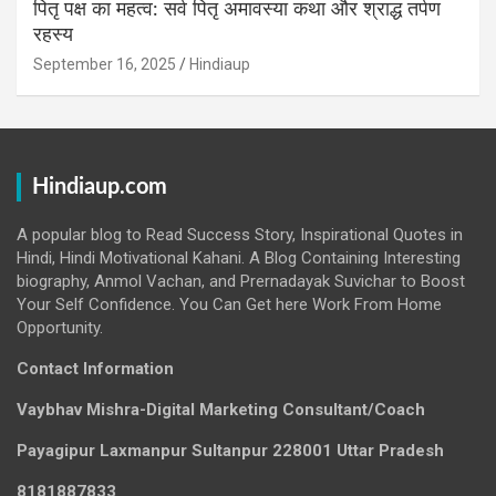
पितृ पक्ष का महत्व: सर्व पितृ अमावस्या कथा और श्राद्ध तर्पण
रहस्य
September 16, 2025
Hindiaup
Hindiaup.com
A popular blog to Read Success Story, Inspirational Quotes in
Hindi, Hindi Motivational Kahani. A Blog Containing Interesting
biography, Anmol Vachan, and Prernadayak Suvichar to Boost
Your Self Confidence. You Can Get here Work From Home
Opportunity.
Contact Information
Vaybhav Mishra-Digital Marketing Consultant/Coach
Payagipur Laxmanpur Sultanpur 228001 Uttar Pradesh
8181887833