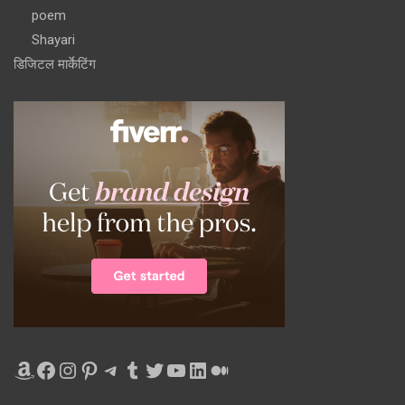
poem
Shayari
डिजिटल मार्केटिंग
Amazon
Facebook
Instagram
Pinterest
Telegram
Tumblr
Twitter
YouTube
LinkedIn
Medium