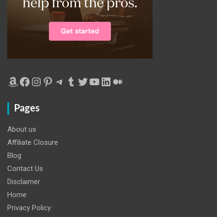
Amazon
Facebook
Instagram
Pinterest
Telegram
Tumblr
Twitter
YouTube
LinkedIn
Medium
Pages
About us
Affiliate Closure
Blog
Contact Us
Disclaimer
Home
Privacy Policy