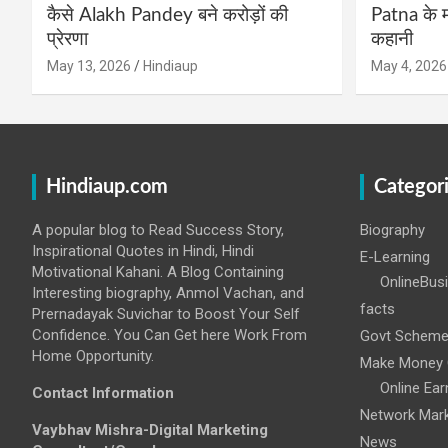
कैसे Alakh Pandey बने करोड़ों की
Patna के म
प्रेरणा
कहानी
May 13, 2026
Hindiaup
May 4, 2026
Hindiaup.com
Categor
A popular blog to Read Success Story,
Biography
Inspirational Quotes in Hindi, Hindi
E-Learning
Motivational Kahani. A Blog Containing
OnlineBus
Interesting biography, Anmol Vachan, and
facts
Prernadayak Suvichar to Boost Your Self
Confidence. You Can Get here Work From
Govt Schem
Home Opportunity.
Make Money 
Online Ear
Contact Information
Network Mark
Vaybhav Mishra-Digital Marketing
News