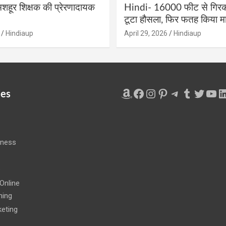
शहूर शिक्षक की प्रेरणादायक
Hindi- 16000 फीट से गिरकर
टूटा हौसला, फिर फतह किया मा
Hindiaup
April 29, 2026
Hindiaup
Amazon
Facebook
Instagram
Pinterest
Telegram
Tumblr
Twitte
You
L
ies
iness
e
Online
ning
eting