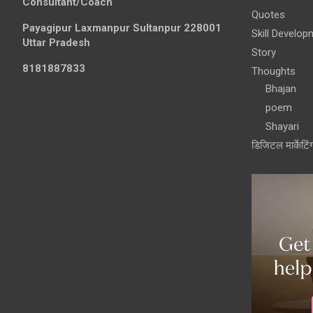
Consultant/Coach
Quotes
Payagipur Laxmanpur Sultanpur 228001
Skill Develop
Uttar Pradesh
Story
8181887833
Thoughts
Bhajan
poem
Shayari
डिजिटल मार्केटिं