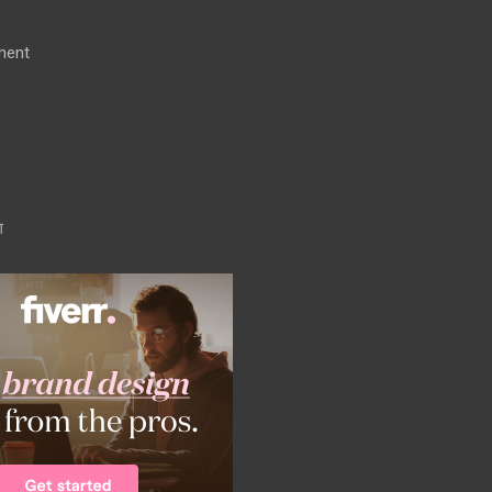
ment
ग