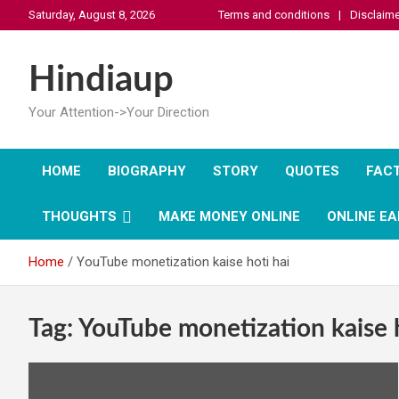
Skip
Saturday, August 8, 2026
Terms and conditions
Disclaime
to
content
Hindiaup
Your Attention->Your Direction
HOME
BIOGRAPHY
STORY
QUOTES
FAC
THOUGHTS
MAKE MONEY ONLINE
ONLINE EA
Home
YouTube monetization kaise hoti hai
Tag:
YouTube monetization kaise h