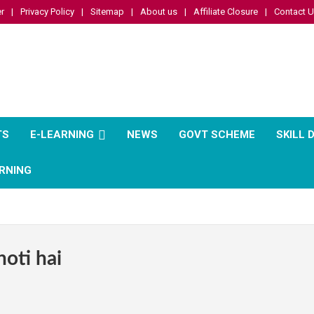
r
Privacy Policy
Sitemap
About us
Affiliate Closure
Contact 
TS
E-LEARNING
NEWS
GOVT SCHEME
SKILL
RNING
oti hai