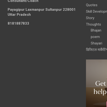
Consultant/Coach
Quotes
Payagipur Laxmanpur Sultanpur 228001
Skill Develop
Uttar Pradesh
Story
8181887833
Thoughts
Bhajan
poem
Shayari
डिजिटल मार्केटिं