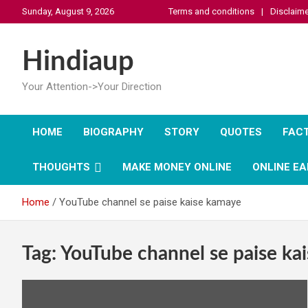
Skip
Sunday, August 9, 2026
Terms and conditions
Disclaime
to
content
Hindiaup
Your Attention->Your Direction
HOME
BIOGRAPHY
STORY
QUOTES
FAC
THOUGHTS
MAKE MONEY ONLINE
ONLINE EA
Home
YouTube channel se paise kaise kamaye
Tag:
YouTube channel se paise ka