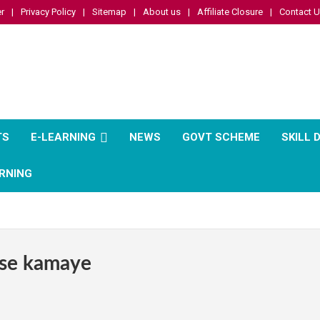
r
Privacy Policy
Sitemap
About us
Affiliate Closure
Contact 
TS
E-LEARNING
NEWS
GOVT SCHEME
SKILL
RNING
ise kamaye