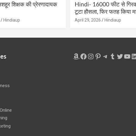
शहूर शिक्षक की प्रेरणादायक
Hindi- 16000 फीट से गिरकर
टूटा हौसला, फिर फतह किया मा
Hindiaup
April 29, 2026
Hindiaup
Amazon
Facebook
Instagram
Pinterest
Telegram
Tumblr
Twitte
You
L
ies
iness
e
Online
ning
eting