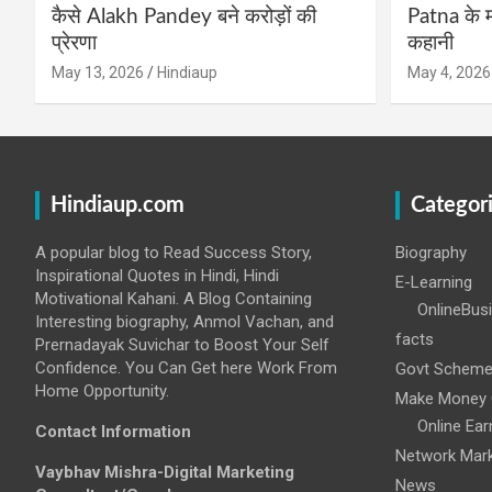
कैसे Alakh Pandey बने करोड़ों की
Patna के म
प्रेरणा
कहानी
May 13, 2026
Hindiaup
May 4, 2026
Hindiaup.com
Categor
A popular blog to Read Success Story,
Biography
Inspirational Quotes in Hindi, Hindi
E-Learning
Motivational Kahani. A Blog Containing
OnlineBus
Interesting biography, Anmol Vachan, and
facts
Prernadayak Suvichar to Boost Your Self
Confidence. You Can Get here Work From
Govt Schem
Home Opportunity.
Make Money 
Online Ear
Contact Information
Network Mark
Vaybhav Mishra-Digital Marketing
News