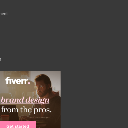
ment
ग