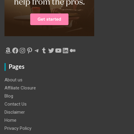
Amazon
Facebook
Instagram
Pinterest
Telegram
Tumblr
Twitter
YouTube
LinkedIn
Medium
Pages
About us
Affiliate Closure
Blog
Contact Us
Disclaimer
Home
Privacy Policy