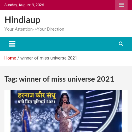
Skip
Sunday, August 9, 2026
to
content
Hindiaup
Your Attention->Your Direction
Home
winner of miss universe 2021
Tag:
winner of miss universe 2021