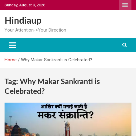
Skip
Sunday, August 9, 2026
to
content
Hindiaup
Your Attention->Your Direction
Home
Why Makar Sankranti is Celebrated?
Tag:
Why Makar Sankranti is
Celebrated?