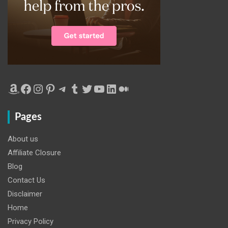
Amazon
Facebook
Instagram
Pinterest
Telegram
Tumblr
Twitter
YouTube
LinkedIn
Medium
Pages
About us
Affiliate Closure
Blog
Contact Us
Disclaimer
Home
Privacy Policy