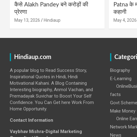
कैसे Alakh Pandey बने करोड़ों की
Patna के म
प्रेरणा
कहानी
May 13, 2026
Hindiaup
May 4, 2026
Hindiaup.com
Categor
A popular blog to Read Success Story,
Biography
Inspirational Quotes in Hindi, Hindi
E-Learning
Motivational Kahani. A Blog Containing
OnlineBus
Interesting biography, Anmol Vachan, and
facts
Prernadayak Suvichar to Boost Your Self
Confidence. You Can Get here Work From
Govt Schem
Home Opportunity.
Make Money 
Online Ear
Contact Information
Network Mark
Vaybhav Mishra-Digital Marketing
News