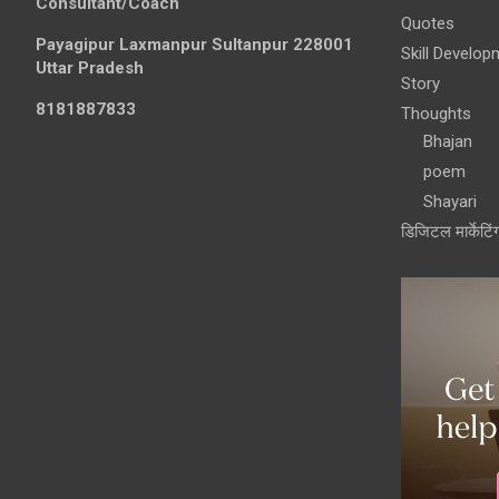
Consultant/Coach
Quotes
Payagipur Laxmanpur Sultanpur 228001
Skill Develop
Uttar Pradesh
Story
8181887833
Thoughts
Bhajan
poem
Shayari
डिजिटल मार्केटिं