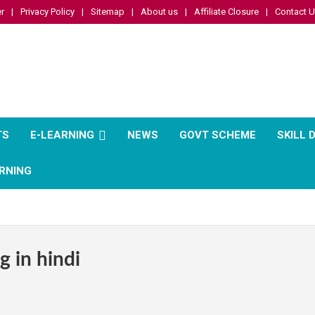
r
Privacy Policy
Sitemap
About us
Affiliate Closure
Contact 
TS
E-LEARNING
NEWS
GOVT SCHEME
SKILL
RNING
 in hindi