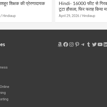
शहूर शिक्षक की प्रेरणादायक
Hindi- 16000 फीट से गिरकर
टूटा हौसला, फिर फतह किया मा
Hindiaup
April 29, 2026
Hindiaup
Amazon
Facebook
Instagram
Pinterest
Telegram
Tumblr
Twitte
You
L
ies
iness
e
Online
ning
eting