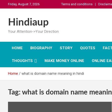
Skip
Friday, August 7, 2026
Terms and conditions
Disclaime
to
content
Hindiaup
Your Attention->Your Direction
HOME
BIOGRAPHY
STORY
QUOTES
FAC
THOUGHTS
MAKE MONEY ONLINE
ONLINE EA
Home
what is domain name meaning in hindi
Tag:
what is domain name meaning