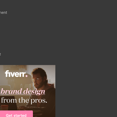
ment
ग