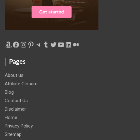
Amazon
Facebook
Instagram
Pinterest
Telegram
Tumblr
Twitter
YouTube
LinkedIn
Medium
Pages
About us
Affiliate Closure
Blog
Contact Us
Disclaimer
Home
Privacy Policy
Sitemap