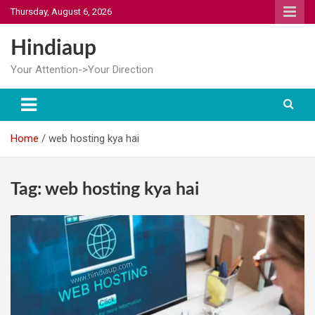
Skip
Thursday, August 6, 2026
to
content
Hindiaup
Your Attention->Your Direction
Home
web hosting kya hai
Tag:
web hosting kya hai