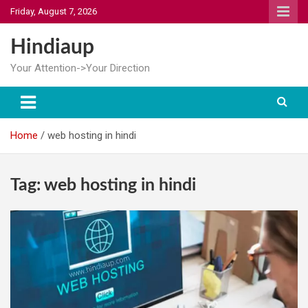
Skip
Friday, August 7, 2026
to
content
Hindiaup
Your Attention->Your Direction
Home
web hosting in hindi
Tag:
web hosting in hindi