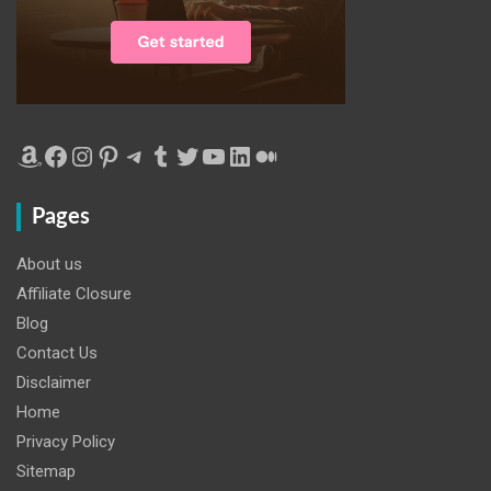
Amazon
Facebook
Instagram
Pinterest
Telegram
Tumblr
Twitter
YouTube
LinkedIn
Medium
Pages
About us
Affiliate Closure
Blog
Contact Us
Disclaimer
Home
Privacy Policy
Sitemap