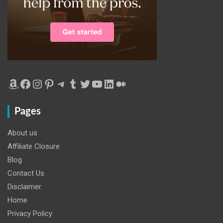
Amazon
Facebook
Instagram
Pinterest
Telegram
Tumblr
Twitter
YouTube
LinkedIn
Medium
Pages
About us
Affiliate Closure
Blog
Contact Us
Disclaimer
Home
Privacy Policy