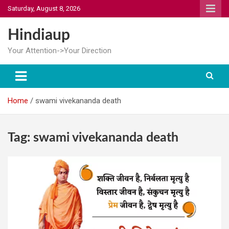
Skip
Saturday, August 8, 2026
to
content
Hindiaup
Your Attention->Your Direction
Home
swami vivekananda death
Tag:
swami vivekananda death