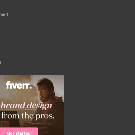
ment
ग