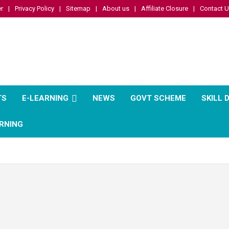
r
Privacy Policy
Sitemap
About us
Affiliate Closure
Contact 
TS
E-LEARNING
NEWS
GOVT SCHEME
SKILL
RNING