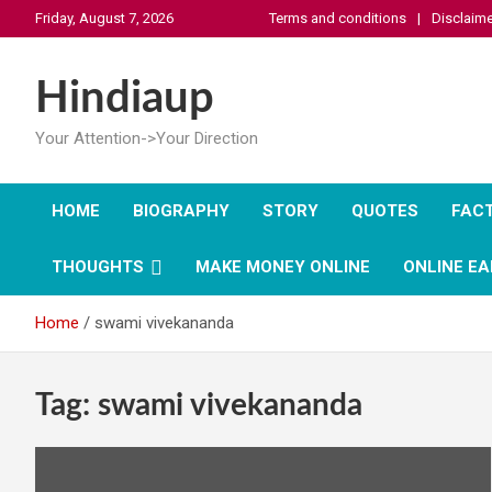
Skip
Friday, August 7, 2026
Terms and conditions
Disclaime
to
content
Hindiaup
Your Attention->Your Direction
HOME
BIOGRAPHY
STORY
QUOTES
FAC
THOUGHTS
MAKE MONEY ONLINE
ONLINE EA
Home
swami vivekananda
Tag:
swami vivekananda