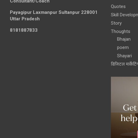
Consultant/Coach
Quotes
Payagipur Laxmanpur Sultanpur 228001
Skill Develop
Uttar Pradesh
Story
8181887833
Thoughts
Bhajan
poem
Shayari
डिजिटल मार्केटिं