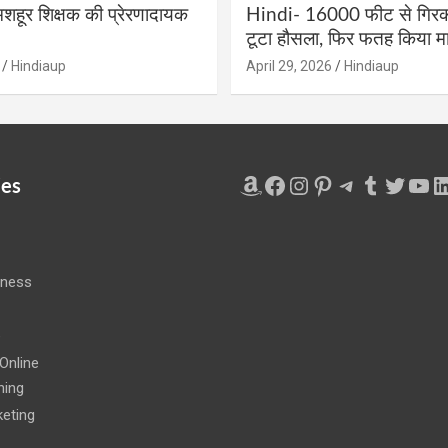
शहूर शिक्षक की प्रेरणादायक
Hindi- 16000 फीट से गिरकर
टूटा हौसला, फिर फतह किया मा
Hindiaup
April 29, 2026
Hindiaup
Amazon
Facebook
Instagram
Pinterest
Telegram
Tumblr
Twitte
You
L
ies
iness
e
Online
ning
eting