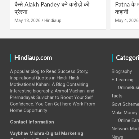
कैसे Alakh Pandey बने करोड़ों की
Patna के म
प्रेरणा
कहानी
May 13, 2026
Hindiaup
May 4, 2026
Hindiaup.com
Categor
A popular blog to Read Success Story,
Biography
Inspirational Quotes in Hindi, Hindi
E-Learning
Motivational Kahani. A Blog Containing
OnlineBus
Interesting biography, Anmol Vachan, and
facts
Prernadayak Suvichar to Boost Your Self
Confidence. You Can Get here Work From
Govt Schem
Home Opportunity.
Make Money 
Online Ear
Contact Information
Network Mark
Vaybhav Mishra-Digital Marketing
News