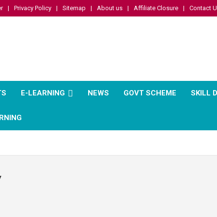
r
Privacy Policy
Sitemap
About us
Affiliate Closure
Contact 
TS
E-LEARNING
NEWS
GOVT SCHEME
SKILL
RNING
y