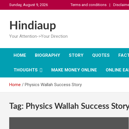
Skip
Sunday, August 9, 2026
Terms and conditions
Disclaime
to
content
Hindiaup
Your Attention->Your Direction
HOME
BIOGRAPHY
STORY
QUOTES
FAC
THOUGHTS
MAKE MONEY ONLINE
ONLINE EA
Home
Physics Wallah Success Story
Tag:
Physics Wallah Success Stor