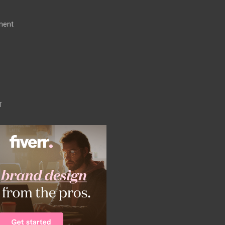
ment
ग