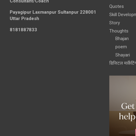
Consultant/Coach
Quotes
Payagipur Laxmanpur Sultanpur 228001
Skill Develop
Uttar Pradesh
Story
8181887833
Thoughts
Bhajan
poem
Shayari
डिजिटल मार्केटिं