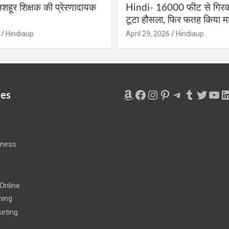
शहूर शिक्षक की प्रेरणादायक
Hindi- 16000 फीट से गिरकर
टूटा हौसला, फिर फतह किया मा
Hindiaup
April 29, 2026
Hindiaup
Amazon
Facebook
Instagram
Pinterest
Telegram
Tumblr
Twitte
You
L
ies
iness
e
Online
ning
eting