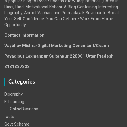
A popular blog to Read Success Story, Inspirational Quotes in
Hindi, Hindi Motivational Kahani. A Blog Containing Interesting
biography, Anmol Vachan, and Prernadayak Suvichar to Boost
Your Self Confidence. You Can Get here Work From Home
Opportunity.
Contact Information
Vaybhav Mishra-Digital Marketing Consultant/Coach
Payagipur Laxmanpur Sultanpur 228001 Uttar Pradesh
8181887833
Categories
Biography
E-Learning
OnlineBusiness
facts
Govt Scheme