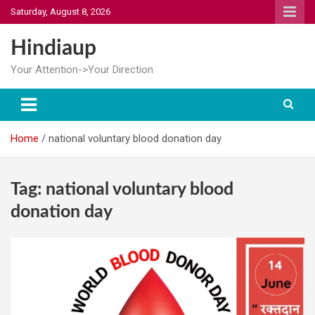
Skip
Saturday, August 8, 2026
to
content
Hindiaup
Your Attention->Your Direction
Home
national voluntary blood donation day
Tag:
national voluntary blood
donation day