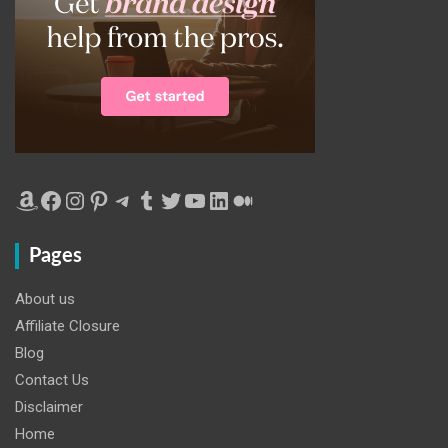
Amazon
Facebook
Instagram
Pinterest
Telegram
Tumblr
Twitter
YouTube
LinkedIn
Medium
Pages
About us
Affiliate Closure
Blog
Contact Us
Disclaimer
Home