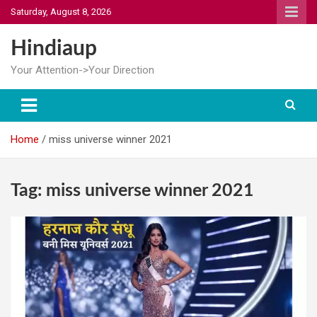
Skip
Saturday, August 8, 2026
to
content
Hindiaup
Your Attention->Your Direction
Home
miss universe winner 2021
Tag:
miss universe winner 2021