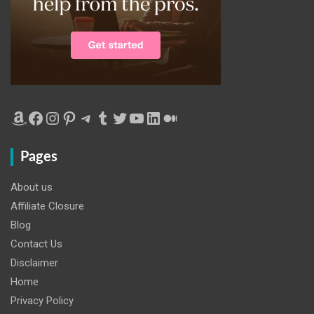
Amazon
Facebook
Instagram
Pinterest
Telegram
Tumblr
Twitter
YouTube
LinkedIn
Medium
Pages
About us
Affiliate Closure
Blog
Contact Us
Disclaimer
Home
Privacy Policy