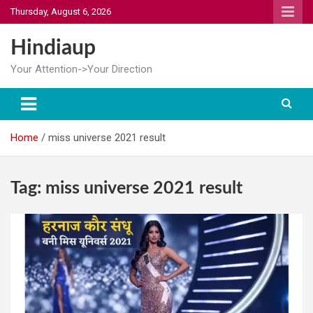
Skip
Thursday, August 6, 2026
to
content
Hindiaup
Your Attention->Your Direction
Home
miss universe 2021 result
Tag:
miss universe 2021 result