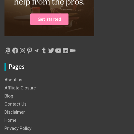
Amazon
Facebook
Instagram
Pinterest
Telegram
Tumblr
Twitter
YouTube
LinkedIn
Medium
Pages
About us
Affiliate Closure
Blog
Contact Us
Disclaimer
Home
Privacy Policy