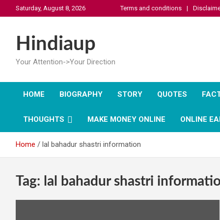
Skip
Saturday, August 8, 2026
Terms and conditions
Disclaime
to
content
Hindiaup
Your Attention->Your Direction
HOME
BIOGRAPHY
STORY
QUOTES
FAC
THOUGHTS
MAKE MONEY ONLINE
ONLINE EA
Home
lal bahadur shastri information
Tag:
lal bahadur shastri informati