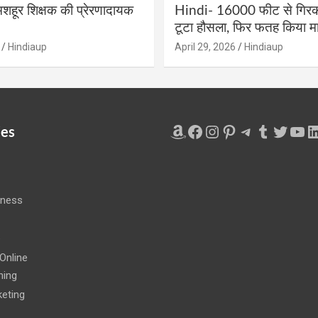
शहूर शिक्षक की प्रेरणादायक
Hindi- 16000 फीट से गिरकर
टूटा हौसला, फिर फतह किया मा
Hindiaup
April 29, 2026
Hindiaup
Amazon
Facebook
Instagram
Pinterest
Telegram
Tumblr
Twitte
You
L
ies
iness
e
Online
ning
eting