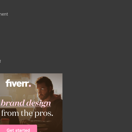
ment
ग