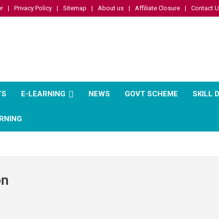
r
Privacy Policy
Sitemap
About us
Affiliate Closure
Contact 
TS
E-LEARNING
NEWS
GOVT SCHEME
SKILL
RNING
on