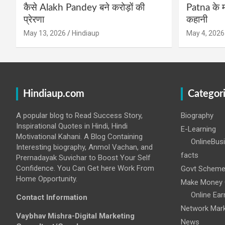
कैसे Alakh Pandey बने करोड़ों की
Patna के म
प्रेरणा
कहानी
May 13, 2026
Hindiaup
May 4, 2026
Hindiaup.com
Categor
A popular blog to Read Success Story,
Biography
Inspirational Quotes in Hindi, Hindi
E-Learning
Motivational Kahani. A Blog Containing
OnlineBus
Interesting biography, Anmol Vachan, and
facts
Prernadayak Suvichar to Boost Your Self
Confidence. You Can Get here Work From
Govt Schem
Home Opportunity.
Make Money 
Online Ear
Contact Information
Network Mark
Vaybhav Mishra-Digital Marketing
News