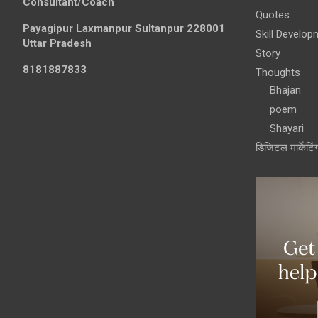
Consultant/Coach
Quotes
Payagipur Laxmanpur Sultanpur 228001
Skill Develop
Uttar Pradesh
Story
8181887833
Thoughts
Bhajan
poem
Shayari
डिजिटल मार्केटिं