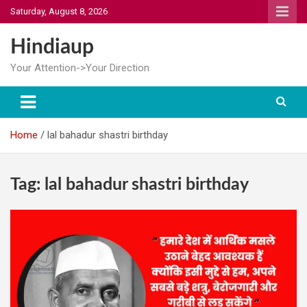
Skip
Saturday, August 8, 2026
to
content
Hindiaup
Your Attention->Your Direction
Home
lal bahadur shastri birthday
Tag:
lal bahadur shastri birthday