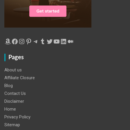
Amazon
Facebook
Instagram
Pinterest
Telegram
Tumblr
Twitter
YouTube
LinkedIn
Medium
Pages
About us
Affiliate Closure
Blog
Contact Us
Disclaimer
Home
Privacy Policy
Sitemap