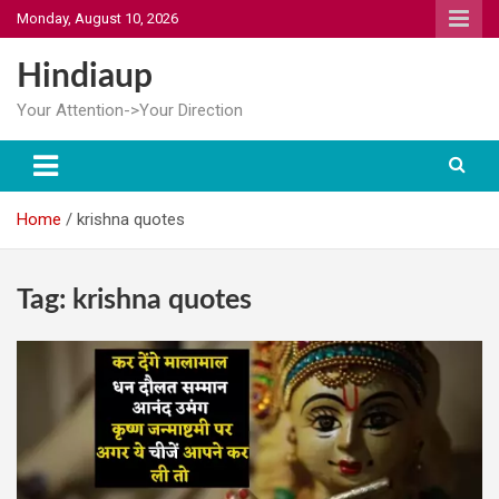
Skip
Monday, August 10, 2026
to
content
Hindiaup
Your Attention->Your Direction
Home
krishna quotes
Tag:
krishna quotes