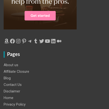
Amazon
Facebook
Instagram
Pinterest
Telegram
Tumblr
Twitter
YouTube
LinkedIn
Medium
Pages
About us
Affiliate Closure
Blog
Contact Us
Disclaimer
Home
Privacy Policy